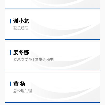
谢小龙
副总经理
姜冬娜
党总支委员 | 董事会秘书
黄 杨
总经理助理