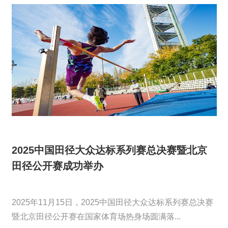
2025中国田径大众达标系列赛总决赛暨北京
田径公开赛成功举办
2025年11月15日，2025中国田径大众达标系列赛总决赛
暨北京田径公开赛在国家体育场热身场圆满落...