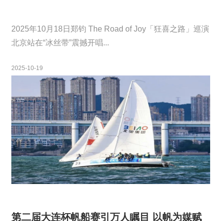
2025年10月18日郑钧 The Road of Joy「狂喜之路」巡演
北京站在“冰丝带”震撼开唱...
2025-10-19
第二届大连杯帆船赛引万人瞩目 以帆为媒赋