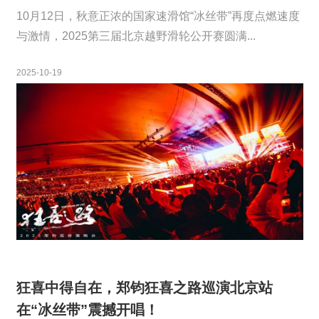
10月12日，秋意正浓的国家速滑馆“冰丝带”再度点燃速度
与激情，2025第三届北京越野滑轮公开赛圆满...
2025-10-19
狂喜中得自在，郑钧狂喜之路巡演北京站
在“冰丝带”震撼开唱！