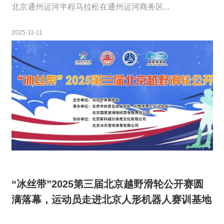
北京通州运河半程马拉松在通州运河商务区...
2025-11-11
“冰丝带”2025第三届北京越野滑轮公开赛圆
满落幕，运动员走进北京人形机器人赛训基地