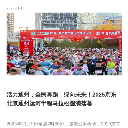
2025-11-18
活力通州，全民奔跑，绿向未来！2025京东
北京通州运河半程马拉松圆满落幕
2025年11月9日早晨7时30分，随着发令枪响，2025京东