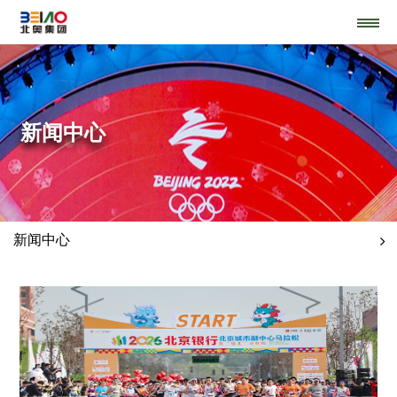
新闻中心
新闻中心