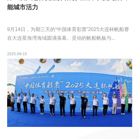
能城市活力
9月14日，为期三天的“中国体育彩票”2025大连杯帆船赛
在大连星海湾海域圆满落幕。灵动的帆船帆板与...
2025-09-15