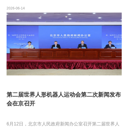
2026-06-14
第二届世界人形机器人运动会第二次新闻发布
会在京召开
6月12日，北京市人民政府新闻办公室召开第二届世界人