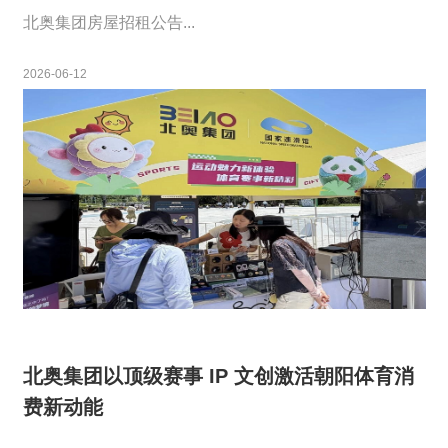
北奥集团房屋招租公告...
2026-06-12
北奥集团以顶级赛事 IP 文创激活朝阳体育消
费新动能