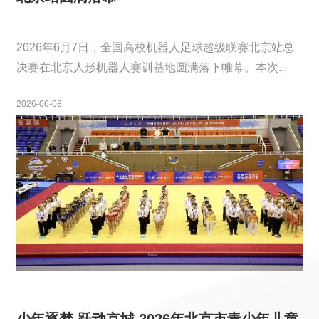
2026年6月7日，全国高校机器人足球超级联赛北京站总
决赛在北京人形机器人赛训基地圆满落下帷幕。本次...
2026-06-08