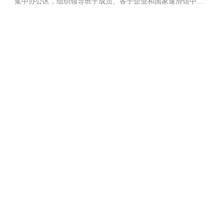
集中办公区，组织领导班子成员、各子企业和国家速滑馆中高
层管理人员、全体党员、入党积极分子、职工代表集中收看了
庆祝中国共产党成立105周年大会现场直播，第一时间聆听习近
平总书记重要讲话。...