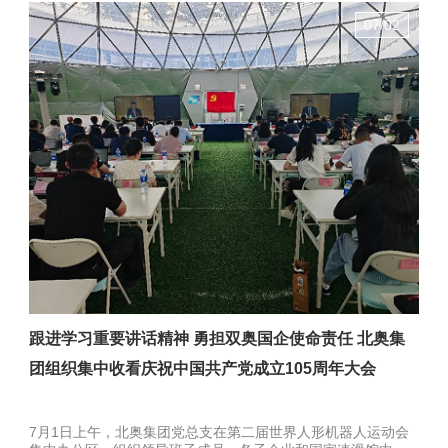
07/02
跟进学习重要讲话精神 勇担双奥国企使命责任 北奥集
团组织集中收看庆祝中国共产党成立105周年大会
7月1日上午，北奥集团党总支在第二届世界人形机器人运动会