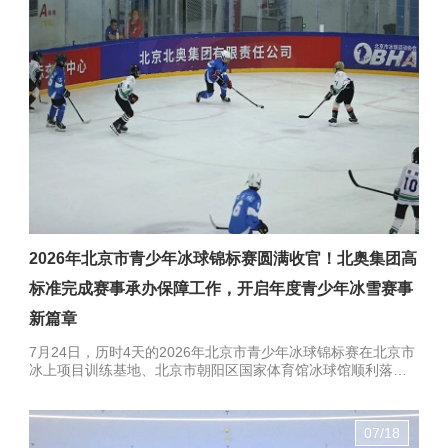
2026年北京市青少年冰球锦标赛圆满收官！北奥集团高
标准完成赛事承办保障工作，开启年度青少年冰雪赛事
新篇章
7月24日，历时4天的2026年北京市青少年冰球锦标赛在北京市
冰上项目训练基地、北京市朝阳区国家体育馆冰球馆顺利落下
帷幕。本次赛事由北京市体育局、北京市教育委员会主办，北
京市体育竞赛管理和国际交流中心、北京市冬季运动管理中
心、北京市冰球运动协会、北京北奥集团有限责任公司联合承
07/18
办。作为“双奥之城”冰雪赛事运营核心力量，北奥集团全程统筹